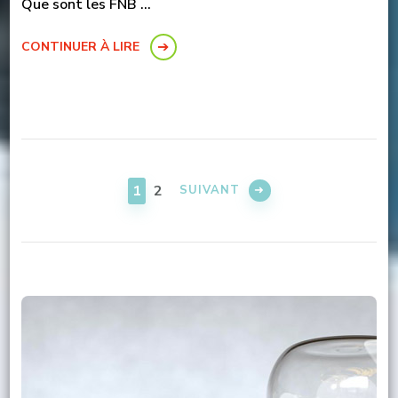
Que sont les FNB …
CONTINUER À LIRE
Pagination
des
PAGE
PAGE
1
2
SUIVANT
publications