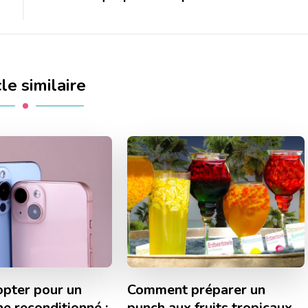
cle similaire
opter pour un
Comment préparer un
e reconditionné :
punch aux fruits tropicaux