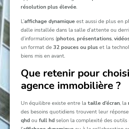
résolution plus élevée
.
L’
affichage dynamique
est aussi de plus en p
dalle installée dans la salle d’attente ou de
d’informations (
photos
,
présentations
,
vidéo
un format de
32 pouces ou plus
et la techno
biens mis en avant.
Que retenir pour choisi
agence immobilière ?
Un équilibre existe entre la
taille d’écran
, la
des besoins quotidiens trouvent leur répons
qhd
ou
full hd
selon la complexité des outils 
l’
affichage dynamique
ou à la collaboration e